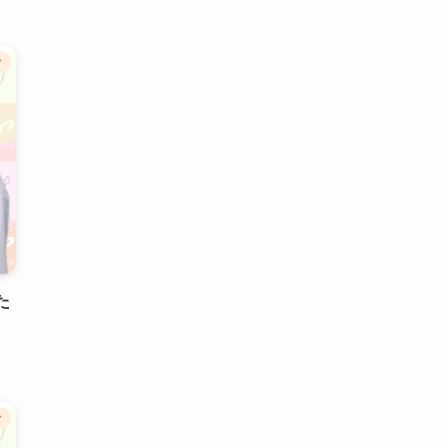
ク
た
ク