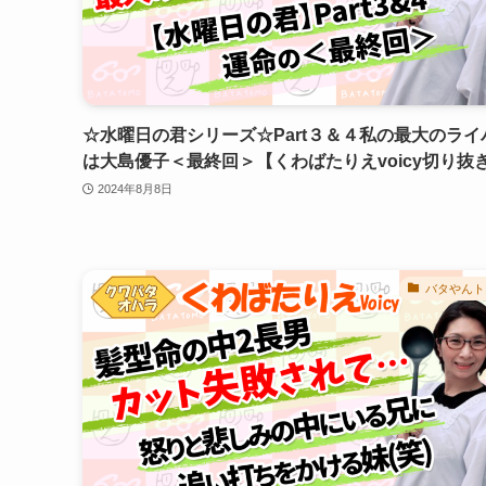
☆水曜日の君シリーズ☆Part３＆４私の最大のライ
は大島優子＜最終回＞【くわばたりえvoicy切り抜
2024年8月8日
バタやんト