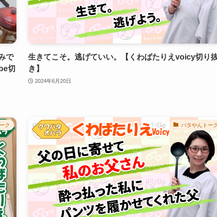
みで
生きてこそ。逃げていい。【くわばたりえvoicy切り
be切
き】
2024年6月20日
ーク
バタやんトー