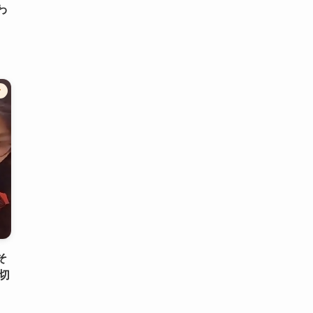
わ
ク
そ
切