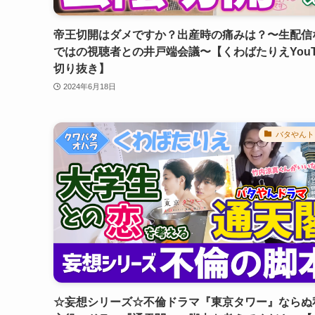
帝王切開はダメですか？出産時の痛みは？〜生配信
ではの視聴者との井戸端会議〜【くわばたりえYouT
切り抜き】
2024年6月18日
バタやんト
☆妄想シリーズ☆不倫ドラマ『東京タワー』ならぬ