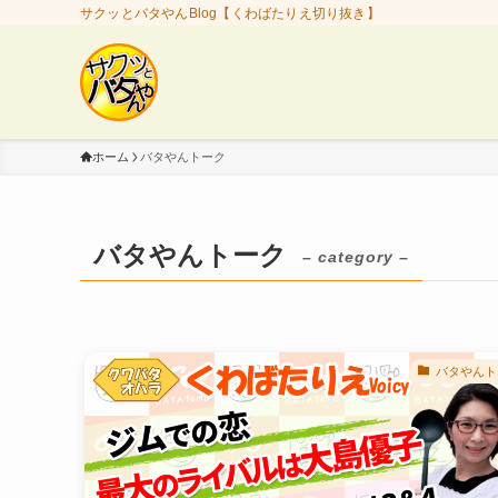
サクッとバタやんBlog【くわばたりえ切り抜き】
ホーム
バタやんトーク
バタやんトーク
– category –
バタやんト