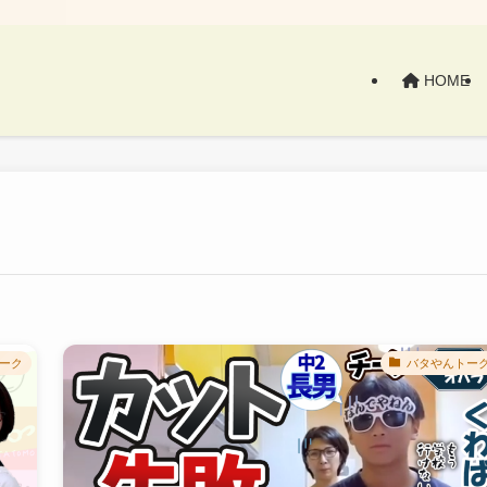
HOME
ーク
バタやんトー