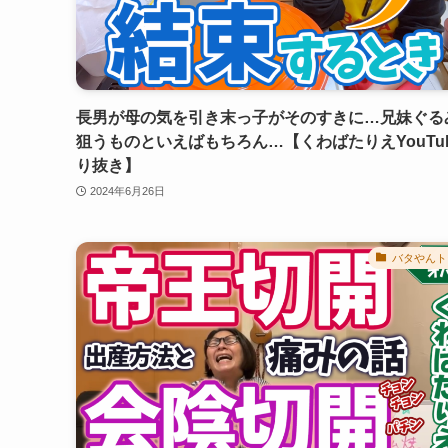
長男が母の気を引き末っ子がそのすきに…兄妹ぐる
狙うものといえばもちろん…【くわばたりえYouTu
り抜き】
2024年6月26日
バタやんト