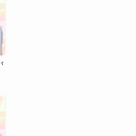
バ
】
ク