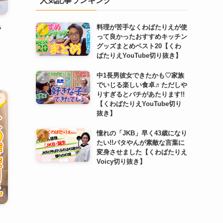
人気記事ランキング
料理が苦手なくわばたりえが使
ラ
って良かったおすすめキッチン
グッズまとめベスト20【くわ
ばたりえYouTube切り抜き】
中1長男彼女できたかも♡家族
でいじる楽しい食卓♬ただしや
りすぎるとバチがあたります!!
ク
【くわばたりえYouTube切り
抜き】
憧れの「JKB」早く43歳になり
たい!!バタやんが素敵な言葉に
変身させました【くわばたりえ
Voicy切り抜き】