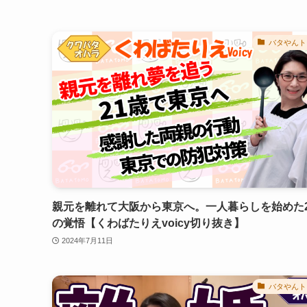
バタやんト
親元を離れて大阪から東京へ。一人暮らしを始めた2
の覚悟【くわばたりえvoicy切り抜き】
2024年7月11日
バタやんト