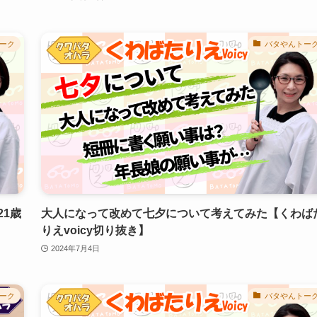
ーク
バタやんトー
1歳
大人になって改めて七夕について考えてみた【くわば
りえvoicy切り抜き】
2024年7月4日
ーク
バタやんトー