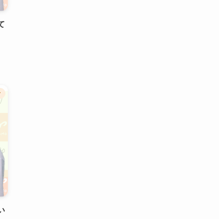
て
ク
い