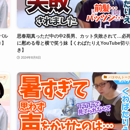
バル
思春期真っただ中の中2長男、カット失敗されて…必
き】
に慰める母と横で笑う妹【くわばたりえYouTube切り
き】
2024年8月6日
ーク
バタやんトー