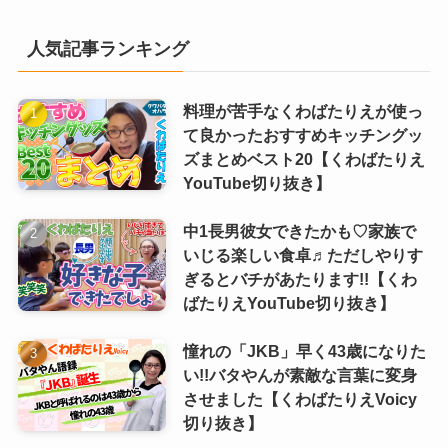
人気記事ランキング
料理が苦手なくわばたりえが使っ
て良かったおすすめキッチングッ
ズまとめベスト20【くわばたりえ
YouTube切り抜き】
中1長男彼女できたかも♡家族で
いじる楽しい食卓♬ただしやりす
ぎるとバチがあたります!!【くわ
ばたりえYouTube切り抜き】
憧れの「JKB」早く43歳になりた
い!!バタやんが素敵な言葉に変身
させました【くわばたりえVoicy
切り抜き】