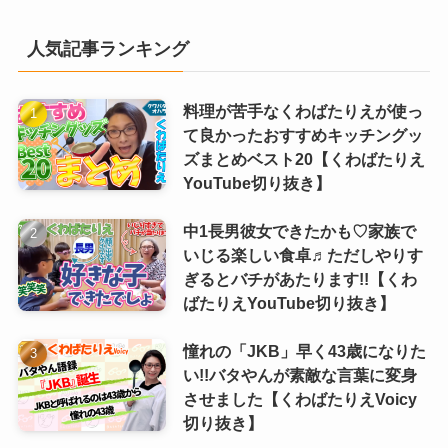
人気記事ランキング
料理が苦手なくわばたりえが使っ
て良かったおすすめキッチングッ
ズまとめベスト20【くわばたりえ
YouTube切り抜き】
中1長男彼女できたかも♡家族で
いじる楽しい食卓♬ただしやりす
ぎるとバチがあたります!!【くわ
ばたりえYouTube切り抜き】
憧れの「JKB」早く43歳になりた
い!!バタやんが素敵な言葉に変身
させました【くわばたりえVoicy
切り抜き】