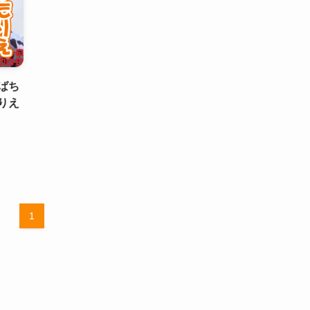
ばち
りえ
1