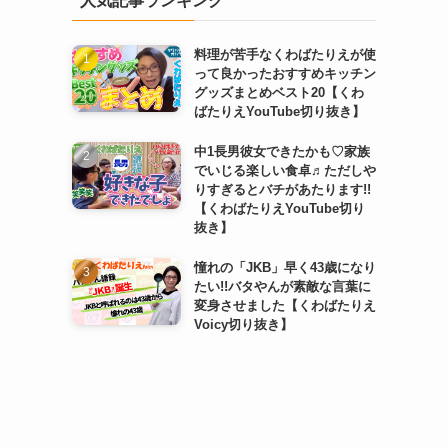
人気記事ランキング
料理が苦手なくわばたりえが使
って良かったおすすめキッチン
グッズまとめベスト20【くわ
ばたりえYouTube切り抜き】
中1長男彼女できたかも♡家族
でいじる楽しい食卓♬ただしや
りすぎるとバチがあたります!!
【くわばたりえYouTube切り
抜き】
憧れの「JKB」早く43歳になり
たい!!バタやんが素敵な言葉に
変身させました【くわばたりえ
Voicy切り抜き】