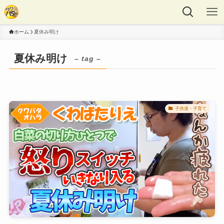
ホーム
夏休み明け
夏休み明け
– tag –
子供達・子育て