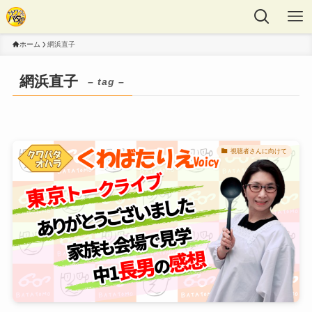
ホーム
網浜直子
網浜直子
– tag –
視聴者さんに向けて