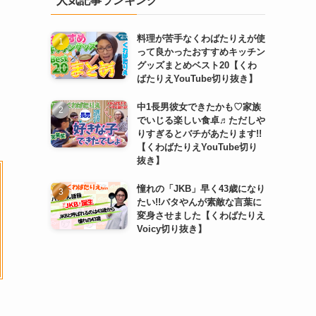
人気記事ランキング
料理が苦手なくわばたりえが使
って良かったおすすめキッチン
グッズまとめベスト20【くわ
ばたりえYouTube切り抜き】
中1長男彼女できたかも♡家族
でいじる楽しい食卓♬ただしや
りすぎるとバチがあたります!!
【くわばたりえYouTube切り
抜き】
憧れの「JKB」早く43歳になり
たい!!バタやんが素敵な言葉に
変身させました【くわばたりえ
Voicy切り抜き】