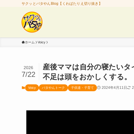
サクッとバタやんBlog【くわばたりえ切り抜き】
ホーム
Voicy
産後ママは自分の寝たいタ
2026
7/22
不足は頭をおかしくする。【
2024年4月11日
Voicy
バタやんトーク
子供達・子育て