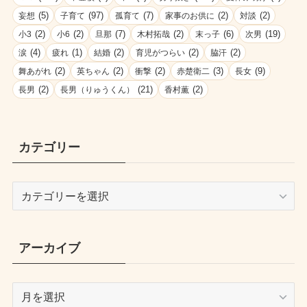
(5)
(97)
(7)
(2)
(2)
妄想
子育て
孤育て
家事のお供に
対談
(2)
(2)
(7)
(2)
(6)
(19)
小3
小6
旦那
木村拓哉
末っ子
次男
(4)
(1)
(2)
(2)
(2)
涙
疲れ
結婚
育児がつらい
脇汗
(2)
(2)
(2)
(3)
(9)
舞あがれ
英ちゃん
衝撃
赤楚衛二
長女
(2)
(21)
(2)
長男
長男（りゅうくん）
香村薫
カテゴリー
カ
テ
ゴ
リ
アーカイブ
ー
ア
ー