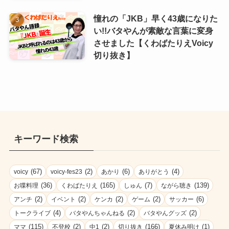
憧れの「JKB」早く43歳になりた
い!!バタやんが素敵な言葉に変身
させました【くわばたりえVoicy
切り抜き】
キーワード検索
(67)
(2)
(6)
(4)
voicy
voicy-fes23
あかり
ありがとう
(36)
(165)
(7)
(139)
お喋料理
くわばたりえ
しゅん
ながら聴き
(2)
(2)
(2)
(2)
(6)
アンチ
イベント
ケンカ
ゲーム
サッカー
(4)
(2)
(2)
トークライブ
バタやんちゃんねる
バタやんグッズ
(115)
(2)
(2)
(166)
(1)
ママ
不登校
中1
切り抜き
夏休み明け