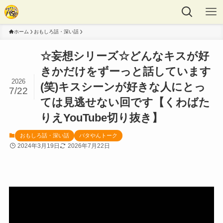
ホーム
おもしろ話・深い話
☆妄想シリーズ☆どんなキスが好
きかだけをずーっと話しています
2026
(笑)キスシーンが好きな人にとっ
7/22
ては見逃せない回です【くわばた
りえYouTube切り抜き】
おもしろ話・深い話
バタやんトーク
2024年3月19日
2026年7月22日