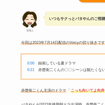
いつもサクっとバタやんのご視
管理人
今回は2023年7月14日配信のVoicyの切り抜きで
0:00
録画している夏ドラマ
0:21
赤楚衛二くんの〇〇シーンは観たくな
赤楚衛二くん主演のドラマ
「
こっち向いてよ向井
バタやんが2022年後期朝ドラ出演時、赤楚衛二