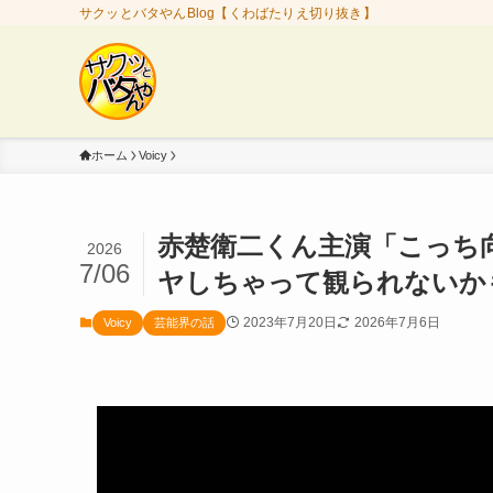
サクッとバタやんBlog【くわばたりえ切り抜き】
ホーム
Voicy
赤楚衛二くん主演「こっち
2026
7/06
ヤしちゃって観られないかも
2023年7月20日
2026年7月6日
Voicy
芸能界の話