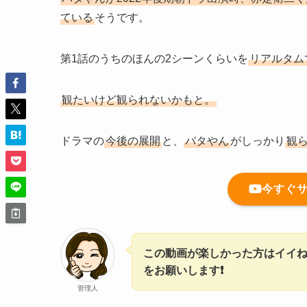
ている
そうです。
第1話のうちのほんの2シーンくらいを
リアルタム
観たいけど観られないかもと。
ドラマの
今後の展開
と、
バタやん
がしっかり
観
今すぐ
この動画が楽しかった方はイイね
をお願いします❗
管理人