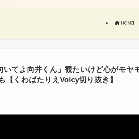
HOME
向いてよ向井くん」観たいけど心がモヤ
【くわばたりえVoicy切り抜き】