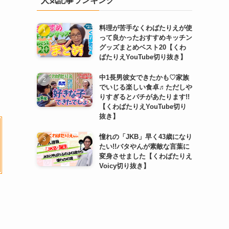
人気記事ランキング
料理が苦手なくわばたりえが使
って良かったおすすめキッチン
グッズまとめベスト20【くわ
ばたりえYouTube切り抜き】
中1長男彼女できたかも♡家族
でいじる楽しい食卓♬ただしや
りすぎるとバチがあたります!!
【くわばたりえYouTube切り
抜き】
憧れの「JKB」早く43歳になり
たい!!バタやんが素敵な言葉に
変身させました【くわばたりえ
Voicy切り抜き】
し