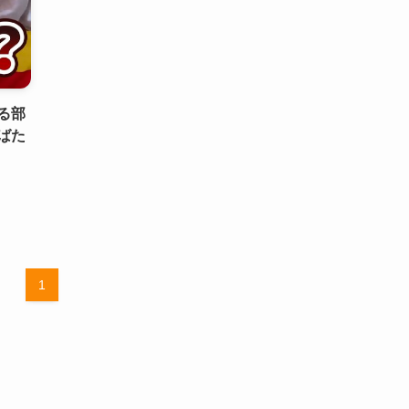
る部
ばた
1