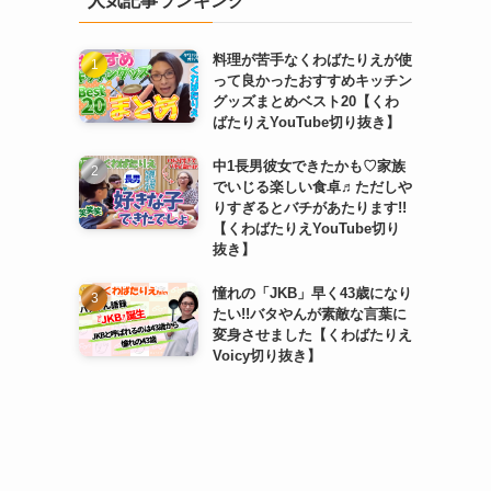
人気記事ランキング
料理が苦手なくわばたりえが使
って良かったおすすめキッチン
グッズまとめベスト20【くわ
ばたりえYouTube切り抜き】
中1長男彼女できたかも♡家族
でいじる楽しい食卓♬ただしや
りすぎるとバチがあたります!!
【くわばたりえYouTube切り
抜き】
憧れの「JKB」早く43歳になり
たい!!バタやんが素敵な言葉に
変身させました【くわばたりえ
Voicy切り抜き】