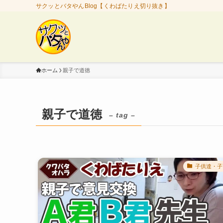
サクッとバタやんBlog【くわばたりえ切り抜き】
ホーム
親子で道徳
親子で道徳
– tag –
子供達・子