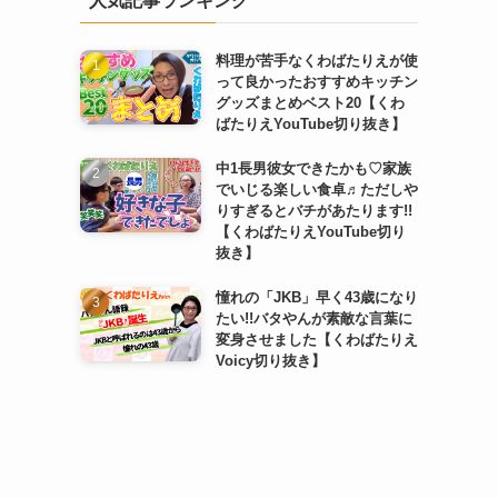
人気記事ランキング
料理が苦手なくわばたりえが使
って良かったおすすめキッチン
グッズまとめベスト20【くわ
ばたりえYouTube切り抜き】
中1長男彼女できたかも♡家族
でいじる楽しい食卓♬ただしや
りすぎるとバチがあたります!!
【くわばたりえYouTube切り
抜き】
憧れの「JKB」早く43歳になり
たい!!バタやんが素敵な言葉に
変身させました【くわばたりえ
Voicy切り抜き】