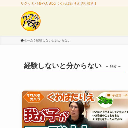
サクッとバタやんBlog【くわばたりえ切り抜き】
ホーム
経験しないと分からない
経験しないと分からない
– tag –
子供達・子