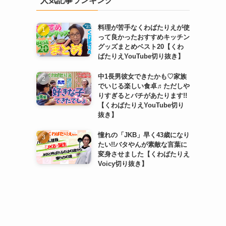
人気記事ランキング
料理が苦手なくわばたりえが使
って良かったおすすめキッチン
グッズまとめベスト20【くわ
ばたりえYouTube切り抜き】
中1長男彼女できたかも♡家族
でいじる楽しい食卓♬ただしや
りすぎるとバチがあたります!!
【くわばたりえYouTube切り
抜き】
憧れの「JKB」早く43歳になり
たい!!バタやんが素敵な言葉に
変身させました【くわばたりえ
Voicy切り抜き】