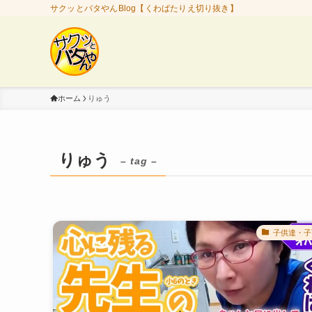
サクッとバタやんBlog【くわばたりえ切り抜き】
ホーム
りゅう
りゅう
– tag –
子供達・子