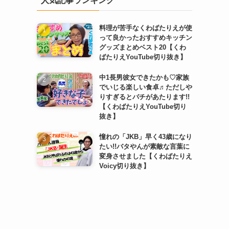
人気記事ランキング
料理が苦手なくわばたりえが使
って良かったおすすめキッチン
グッズまとめベスト20【くわ
ばたりえYouTube切り抜き】
中1長男彼女できたかも♡家族
でいじる楽しい食卓♬ただしや
りすぎるとバチがあたります!!
【くわばたりえYouTube切り
抜き】
憧れの「JKB」早く43歳になり
たい!!バタやんが素敵な言葉に
変身させました【くわばたりえ
Voicy切り抜き】