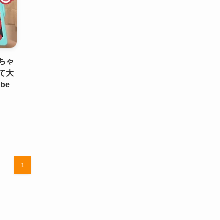
ちゃ
て大
be
1